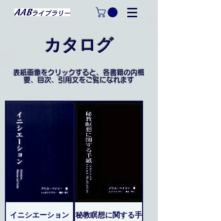
カタログ
表紙画像をクリックすると、各書籍の内概
要、目次、引用文を
ご覧になれます
イニシエーション
秘教瞑想に関する手