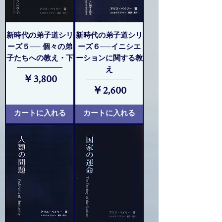
新時代の弟子道シリ
新時代の弟子道シリ
ーズ５── 個々の弟
ーズ６──イニシエ
子たちへの教え・下
ーションに関する教
え
価格
￥3,800
価格
￥2,600
カートに入れる
カートに入れる