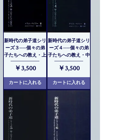
新時代の弟子道シリ
新時代の弟子道シリ
ーズ３──個々の弟
ーズ４──個々の弟
子たちへの教え・上
子たちへの教え・中
価格
価格
￥3,500
￥3,500
カートに入れる
カートに入れる