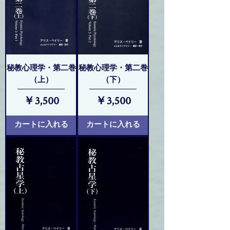
秘教心理学・第二巻
秘教心理学・第二巻
（上）
（下）
価格
価格
￥3,500
￥3,500
カートに入れる
カートに入れる