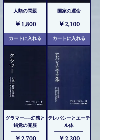
人類の問題
国家の運命
価格
価格
￥1,800
￥2,100
カートに入れる
カートに入れる
グラマー──幻惑と
テレパシーとエーテ
錯覚の克服
ル体
価格
価格
￥2,700
￥2,200