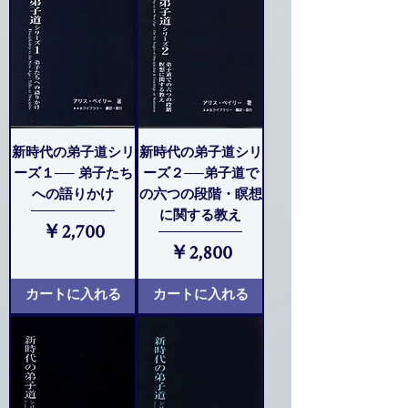
新時代の弟子道シリ
新時代の弟子道シリ
ーズ１── 弟子たち
ーズ２──弟子道で
への語りかけ
の六つの段階・瞑想
に関する教え
価格
￥2,700
価格
￥2,800
カートに入れる
カートに入れる