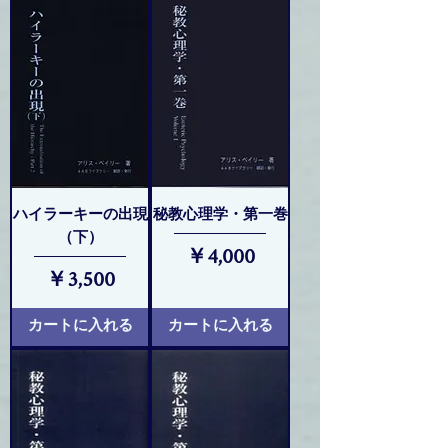
ハイラーキーの出現
秘教心理学・第一巻
（下）
価格
￥4,000
価格
￥3,500
カートに入れる
カートに入れる