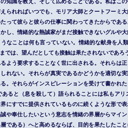
ての知識を教え、そして広めることである。私はこの
与えられればいつでも、モリア大師とクートフーミ大
わたって彼らと彼らの仕事に関わってきたからである
しかし、情緒的な熱誠家がまだ接触できないグルや大
うなことは何も言っていない。情緒的な献身を人類
までは、望んだとしても接触は果たされないであろ
るよう要求することなく世に出される。それらは正
もしれない。それらが真実であるかどうかを適切な実
ある。それらがインスピレーションを受けて書かれた
であると（息を殺して）語られることには私もアリ
世界にすでに提供されているものに続くような形で表
熱誠や奉仕したいという意志を情緒の界層からマイン
界層である）へと高めるならば、目的を果たしたこと