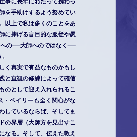
仕事に長年にわたって携わっ
師を手助けするよう努めてい
。以上で私は多くのことをあ
師に捧げる盲目的な服従や愚
への──大師へのではなく──
う。
しく真実で有益なものかもし
践と直観の修練によって確信
ものとして迎え入れられるこ
ス・ベイリーも全く関心がな
わしているならば、そしてま
ドの界層（大師方を見出すこ
になる。そして、伝えた教え