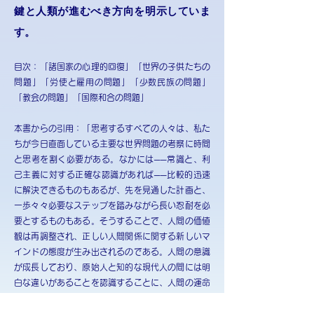
鍵と人類が進むべき方向を明示していま
す。
目次：「諸国家の心理的回復」「世界の子供たちの
問題」「労使と雇用の問題」「少数民族の問題」
「教会の問題」「国際和合の問題」
本書からの引用：「思考するすべての人々は、私た
ちが今日直面している主要な世界問題の考察に時間
と思考を割く必要がある。なかには──常識と、利
己主義に対する正確な認識があれば──比較的迅速
に解決できるものもあるが、先を見通した計画と、
一歩々々必要なステップを踏みながら長い忍耐を必
要とするものもある。そうすることで、人間の価値
観は再調整され、正しい人間関係に関する新しいマ
インドの態度が生み出されるのである。人間の意識
が成長しており、原始人と知的な現代人の間には明
白な違いがあることを認識することに、人間の運命
に対する揺らぐことのない楽観主義の根拠があ
る。 現在目の前で何が起こっていようと、それは