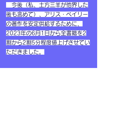
今後（私、土方三羊が他界した
後も含めて）、アリス・ベイリー
の著作を安定供給するために、
2023年の6月1日から全書籍を2
割から2割5分程度値上げさせてい
ただきました。
以上、ご理解のほどよろしくお願
い申し上げます。
ＡＡＢライブラリー
土方三羊
ホーム
アリス・ベイリーの全著作