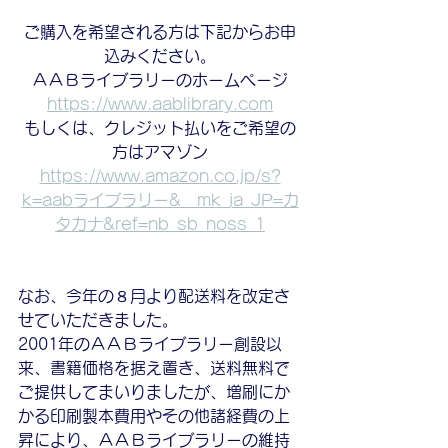
ご購入を希望される方は下記からお申
込みください。
ＡＡＢライブラリーのホームページ
https://www.aablibrary.com
もしくは、クレジット払いをご希望の
方はアマゾン
https://www.amazon.co.jp/s?
k=aabライブラリー&__mk_ja_JP=カ
タカナ&ref=nb_sb_noss_1
なお、今年の８月より配送料を改定さ
せていただきました。
2001年のＡＡＢライブラリー創設以
来、書籍価格を据え置き、送料無料で
ご提供してまいりましたが、増刷にか
かる印刷製本費用やその他諸経費の上
昇により、ＡＡＢライブラリーの維持