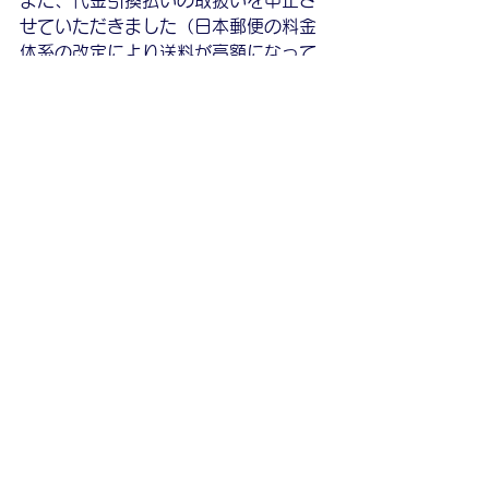
また、代金引換払いの取扱いを中止さ
せていただきました（日本郵便の料金
体系の改定により送料が高額になって
しまうことがあるため）。
今後ともＡＡＢライブラリーを何卒よ
ろしくお願い申し上げます。
ＡＡＢライブラリー
土方三羊
コメント