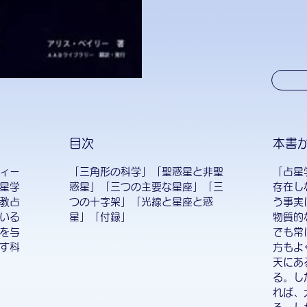
目次
本書
ィー
「三角形の科学」「聖惑星と非聖
「占星
星学
惑星」「三つの主要な星座」「三
存在し
教占
つの十字架」「光線と星座と惑
う事実
いる
星」「付録」
物質的
を与
でも常
す科
方もよ
天にあ
る。し
れば、