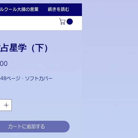
ルクール大師の言葉
続きを読む
教占星学（下）
価
00
格
448ページ・ソフトカバー
カートに追加する