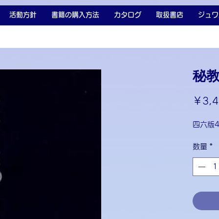
活動方針
書籍の購入方法
カタログ
取扱書店
ジュワ
秘
￥3,4
四六版
数量
*