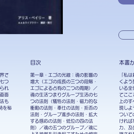
目次
本書
界で
第一章・エゴの光線：魂の影響の
「私は
七つ
増大（エゴの成長の三つの段階・
くよう
られ
エゴによる占有の二つの周期）／
いる全
直面
魂の生活つまりグループ生活の七
てここ
法も
つの法則（犠牲の法則・磁力的な
上のす
勢を秘
衝動の法則・奉仕の法則・拒否の
現しよ
法則・グループ進歩の法則・拡大
ついて
する感応の法則・低位の四の法
ければ
則）／魂の五つのグループ／魂に
力、及