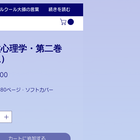
ルクール大師の言葉
続きを読む
教心理学・第二巻
上）
価
00
格
480ページ・ソフトカバー
カートに追加する