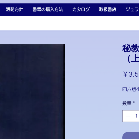
活動方針
書籍の購入方法
カタログ
取扱書店
ジュワ
秘
（
￥3,5
四六版
数量
*